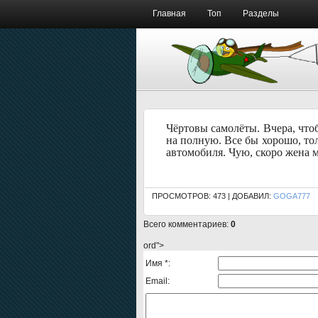
Главная
Топ
Разделы
Чёртовы самолёты. Вчера, что
на полную. Все бы хорошо, тол
автомобиля. Чую, скоро жена м
ПРОСМОТРОВ: 473 | ДОБАВИЛ:
GOGA777
Всего комментариев
:
0
ord">
Имя *:
Email: