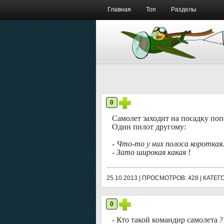
Главная
Топ
Разделы
0
Самолет заходит на посадку по
Один пилот другому:
- Что-то у них полоса короткая.
- Зато широкая какая !
25.10.2013 | ПРОСМОТРОВ: 428 | КАТЕ
0
- Кто такой командир самолета ?