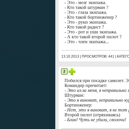
- Это - мозг экипажа.
- Кто такой штурман ?
- Это - глаза экипажа.
- Кто такой бортинженер ?
- Это - руки экипажа.
- Кто такой радист ?
- Это - рот и уши экипажа.
- А кто такой второй пилот ?
- Это - член экипажа...
13.10.2013 | ПРОСМОТРОВ: 441 | КАТЕ
2
Побился при посадке самолет. Э
Командир причитает:
- Это из-за меня, я неправильно 
Штурман:
- Это я виноват, неправильно к
Бортинженер:
- Нет, это я виноват, я не тот
Второй пилот (отряхиваясь)
- Блин! Чуть не убили, сволочи!