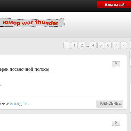
Вход на сайт
«
1
2
...
4
5
6
7
»
0
перек посадочной полосы.
.
ПОДРОБНЕЕ
ГОРИЯ:
АНЕКДОТЫ
0